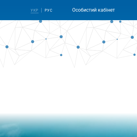
Особистий кабінет
УКР
РУС