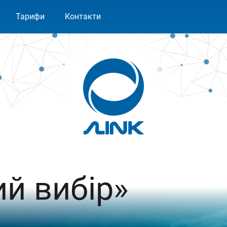
Тарифи
Контакти
ий вибір»